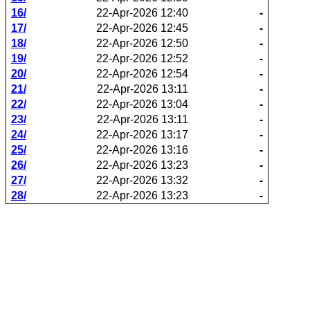
16/
22-Apr-2026 12:40
-
17/
22-Apr-2026 12:45
-
18/
22-Apr-2026 12:50
-
19/
22-Apr-2026 12:52
-
20/
22-Apr-2026 12:54
-
21/
22-Apr-2026 13:11
-
22/
22-Apr-2026 13:04
-
23/
22-Apr-2026 13:11
-
24/
22-Apr-2026 13:17
-
25/
22-Apr-2026 13:16
-
26/
22-Apr-2026 13:23
-
27/
22-Apr-2026 13:32
-
28/
22-Apr-2026 13:23
-